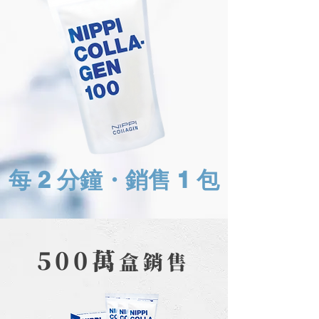
每 2
分鐘​​・銷售 1 包
500萬
盒銷售