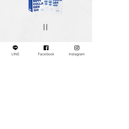
=
160
座富士山
LINE
Facebook
Instagram
INFO