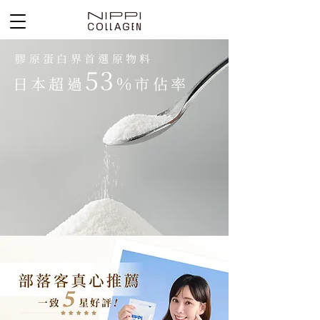
膠原蛋白界首選原物料
5
3
%
日本超過
市佔率