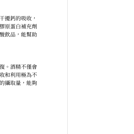
干擾鈣的吸收，
膠原蛋白補充劑
酸飲品，能幫助
復。酒精不僅會
收和利用極為不
的攝取量，能夠