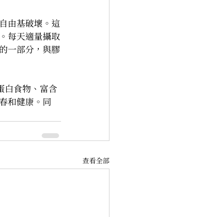
自由基破壞。這
。每天適量攝取
的一部分，與膠
蛋白食物、富含
春和健康。同
查看全部