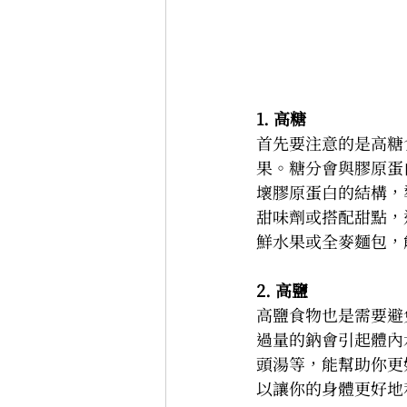
1. 高糖
首先要注意的是高糖
果。糖分會與膠原蛋
壞膠原蛋白的結構，
甜味劑或搭配甜點，
鮮水果或全麥麵包，
2. 高鹽
高鹽食物也是需要避
過量的鈉會引起體內
頭湯等，能幫助你更
以讓你的身體更好地