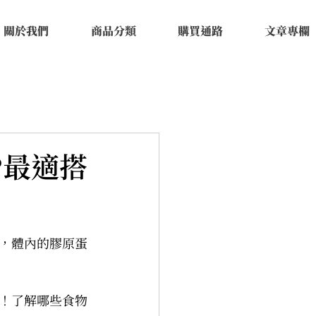
關於我們
商品分類
購買通路
文章專欄
?最適搭
，體內的膠原蛋
！了解哪些食物