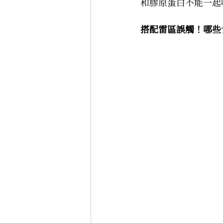
和膠原蛋白不能一起
搭配雷區誤觸！哪些